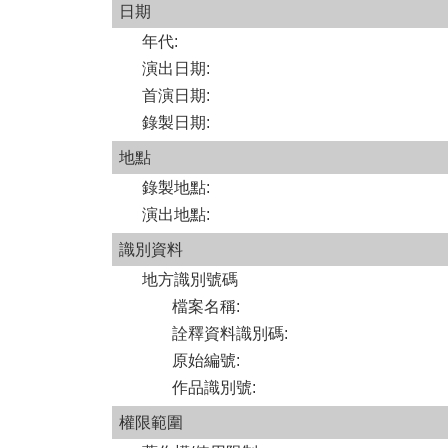
日期
年代
:
演出日期
:
首演日期
:
錄製日期
:
地點
錄製地點
:
演出地點
:
識別資料
地方識別號碼
檔案名稱
:
詮釋資料識別碼
:
原始編號
:
作品識別號
:
權限範圍