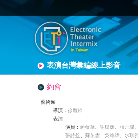
表演台灣彙編線上影音
約會
藝術類
導演
：
徐堰鈴
表演
演員
：
蔣薇華
、
謝瓊媛
、
張丹瑋
張詩盈
、
蘇芷雲
、
吳維緯
、
水琪