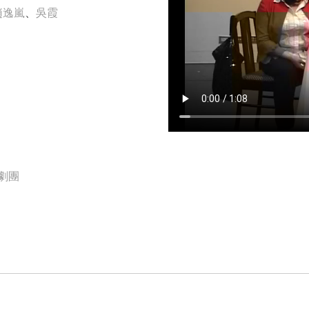
趙逸嵐
、
吳霞
劇團