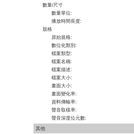
數量/尺寸
數量單位
:
播放時間長度
:
規格
原始規格
:
數位化類別
:
檔案類型
:
檔案名稱
:
檔案描述
:
檔案大小
:
畫面大小
:
畫面變化率
:
資料傳輸率
:
聲音取樣率
:
聲音深度位元數
:
其他