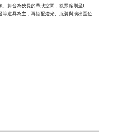
愫。舞台為狹長的帶狀空間，觀眾席則呈L
發等道具為主，再搭配燈光、服裝與演出區位