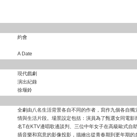
約會
A Date
現代戲劇
演出紀錄
徐堰鈴
全劇由八名生活背景各自不同的作者，寫作九個各自獨
情與生活片段。場景設定包括：演員為了甄選女同電影
名T在KTV邊唱歌邊談判、三位中年女子在高級歐式自
插音樂和寫意的影像投影，描繪出從青春期到更年期的