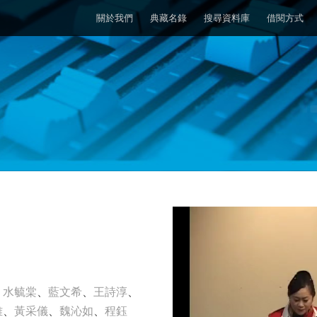
關於我們
典藏名錄
搜尋資料庫
借閱方式
、
水毓棠
、
藍文希
、
王詩淳
、
雅
、
黃采儀
、
魏沁如
、
程鈺