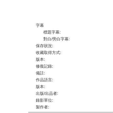
字幕
標題字幕
:
對白/旁白字幕
:
保存狀況
:
收藏取得方式
:
版本
:
修復記錄
:
備註
:
作品語言
:
版本
:
出版/出品者
:
錄影單位
:
製作者
: