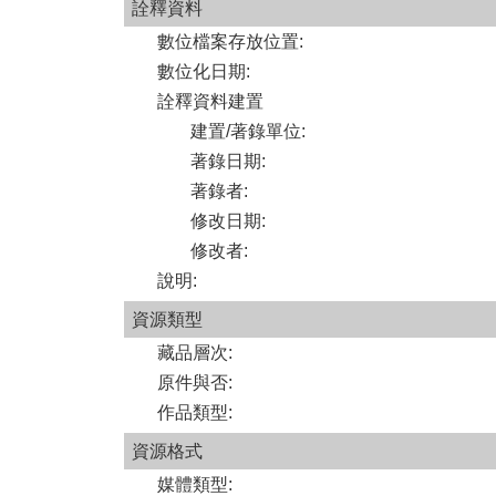
詮釋資料
數位檔案存放位置
:
數位化日期
:
詮釋資料建置
建置/著錄單位
:
著錄日期
:
著錄者
:
修改日期
:
修改者
:
說明
:
資源類型
藏品層次
:
原件與否
:
作品類型
:
資源格式
媒體類型
: