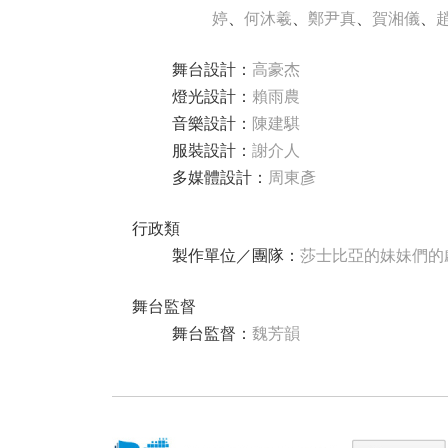
婷
、
何沐羲
、
鄭尹真
、
賀湘儀
、
舞台設計
：
高豪杰
燈光設計
：
賴雨農
音樂設計
：
陳建騏
服裝設計
：
謝介人
多媒體設計
：
周東彥
行政類
製作單位／團隊
：
莎士比亞的妹妹們的
舞台監督
舞台監督
：
魏芳韻