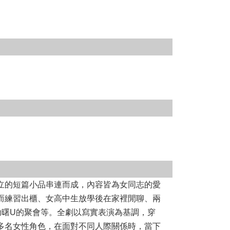
立的短篇小品串連而成，內容皆為女同志的愛
而練習出櫃、女高中生放學後在家裡閒聊、兩
助曙U的聚會等。全劇以寫實表演為基調，穿
多名女性角色，在面對不同人際關係時，當下