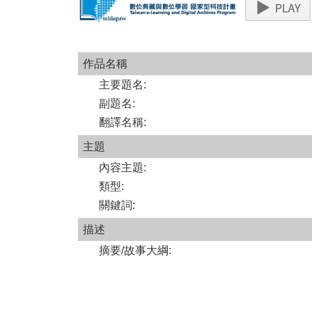
作品名稱
主要題名
:
副題名
:
翻譯名稱
:
主題
內容主題
:
類型
:
關鍵詞
:
描述
摘要/故事大綱
: