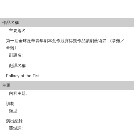
作品名稱
主要題名
:
第一屆全球泛華青年劇本創作競賽得獎作品讀劇藝術節 《拳難／
拳難》
副題名
:
翻譯名稱
:
Fallacy of the Fist
主題
內容主題
:
讀劇
類型
:
演出紀錄
關鍵詞
: