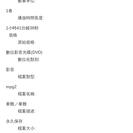
數量單位
:
1卷
播放時間長度
:
1小時41分鐘38秒
規格
原始規格
:
數位影音光碟(DVD)
數位化類別
:
影音
檔案類型
:
mpg2
檔案名稱
:
拳難／拳難
檔案描述
:
永久保存
檔案大小
: