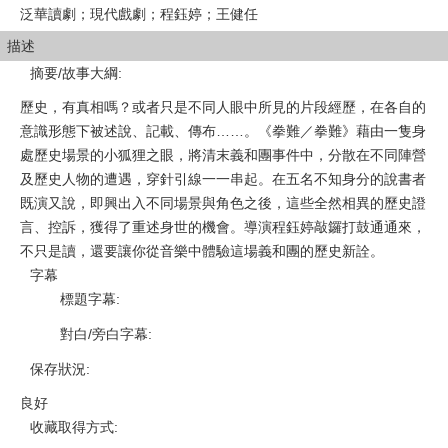
泛華讀劇；現代戲劇；程鈺婷；王健任
描述
摘要/故事大綱
:
歷史，有真相嗎？或者只是不同人眼中所見的片段經歷，在各自的
意識形態下被述說、記載、傳布……。《拳難／拳難》藉由一隻身
處歷史場景的小狐狸之眼，將清末義和團事件中，分散在不同陣營
及歷史人物的遭遇，穿針引線一一串起。在五名不知身分的說書者
既演又說，即興出入不同場景與角色之後，這些全然相異的歷史證
言、控訴，獲得了重述身世的機會。導演程鈺婷敲鑼打鼓通通來，
不只是讀，還要讓你從音樂中體驗這場義和團的歷史新詮。
字幕
標題字幕
:
對白/旁白字幕
:
保存狀況
:
良好
收藏取得方式
: