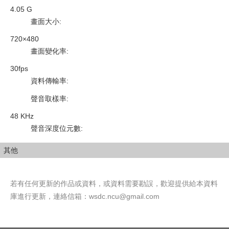
4.05 G
畫面大小
:
720×480
畫面變化率
:
30fps
資料傳輸率
:
聲音取樣率
:
48 KHz
聲音深度位元數
:
其他
若有任何更新的作品或資料，或資料需要勘誤，歡迎提供給本資料
庫進行更新，連絡信箱：
wsdc.ncu@gmail.com