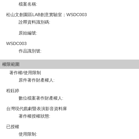
檔案名稱
:
松山文創園區LAB創意實驗室；WSDC003
詮釋資料識別碼
:
原始編號
:
WSDC003
作品識別號
:
權限範圍
著作權/使用限制
原件著作財產權人
:
程鈺婷
數位檔案著作財產權人
:
台灣現代戲劇暨表演影音資料庫
著作權授權狀態
:
已授權
使用限制
: