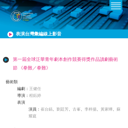
表演台灣彙編線上影音
第一屆全球泛華青年劇本創作競賽得獎作品讀劇藝術
節 《拳難／拳難》
藝術類
編劇
：
王健任
導演
：
程鈺婷
表演
演員
：
崔台鎬
、
劉廷芳
、
古峯
、
李梓揚
、
黃家曄
、
蘇
耀庭