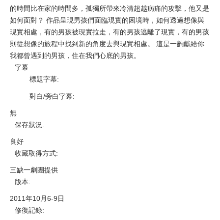
的時間比在家的時間多，孤獨所帶來冷清超越病痛的攻擊，他又是
如何面對？ 作品呈現男孩們面臨現實的困境時，如何透過想像與
現實相處，有的男孩被現實拉走，有的男孩逃離了現實，有的男孩
則從想像的旅程中找到新的角度去與現實相處。 這是一齣獻給你
我都曾遇到的男孩，住在我們心底的男孩。
字幕
標題字幕
:
對白/旁白字幕
:
無
保存狀況
:
良好
收藏取得方式
:
三缺一劇團提供
版本
:
2011年10月6-9日
修復記錄
: