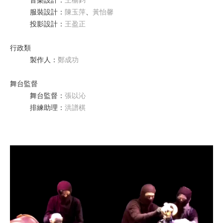
音樂設計
：
王榆鈞
服裝設計
：
陳玉萍
、
黃怡馨
投影設計
：
王盈正
行政類
製作人
：
鄭成功
舞台監督
舞台監督
：
張以沁
排練助理
：
洪譜棋