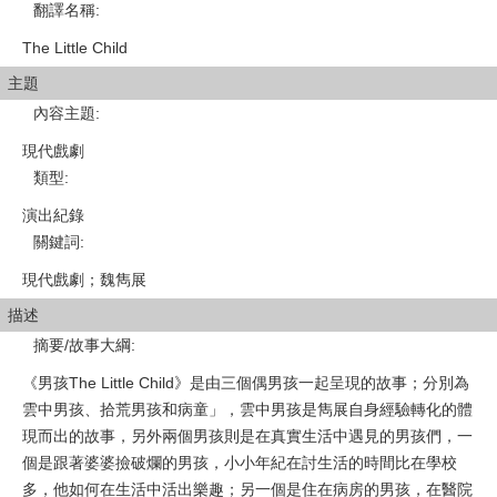
翻譯名稱
:
The Little Child
主題
內容主題
:
現代戲劇
類型
:
演出紀錄
關鍵詞
:
現代戲劇；魏雋展
描述
摘要/故事大綱
:
《男孩The Little Child》是由三個偶男孩一起呈現的故事；分別為
雲中男孩、拾荒男孩和病童」，雲中男孩是雋展自身經驗轉化的體
現而出的故事，另外兩個男孩則是在真實生活中遇見的男孩們，一
個是跟著婆婆撿破爛的男孩，小小年紀在討生活的時間比在學校
多，他如何在生活中活出樂趣；另一個是住在病房的男孩，在醫院