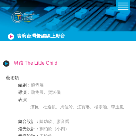
表演台灣彙編線上影音
男孩 The Little Child
藝術類
編劇
：
魏雋展
導演
：
魏雋展
、
賀湘儀
表演
演員
：
杜逸帆
、
周佳吟
、
江寶琳
、
楊雯涵
、
李玉嵐
舞台設計
：
陳幼欣
、
廖音喬
燈光設計
：
劉柏欣（小四）