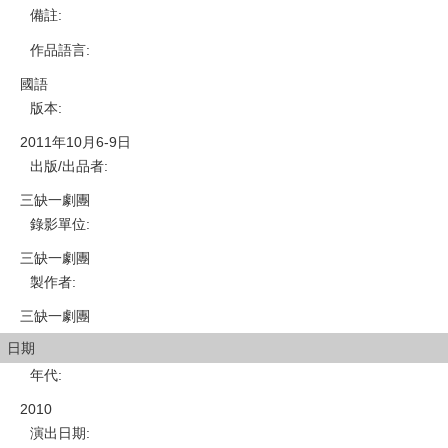
備註
:
作品語言
:
國語
版本
:
2011年10月6-9日
出版/出品者
:
三缺一劇團
錄影單位
:
三缺一劇團
製作者
:
三缺一劇團
日期
年代
:
2010
演出日期
: