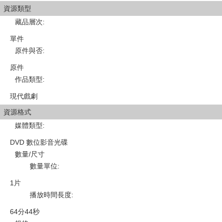
資源類型
藏品層次
:
單件
原件與否
:
原件
作品類型
:
現代戲劇
資源格式
媒體類型
:
DVD 數位影音光碟
數量/尺寸
數量單位
:
1片
播放時間長度
:
64分44秒