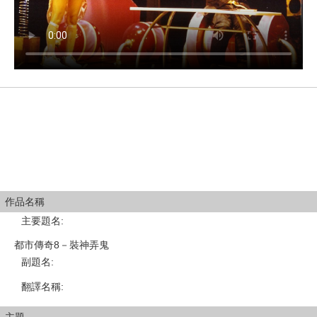
作品名稱
主要題名
:
都市傳奇8－裝神弄鬼
副題名
:
翻譯名稱
: