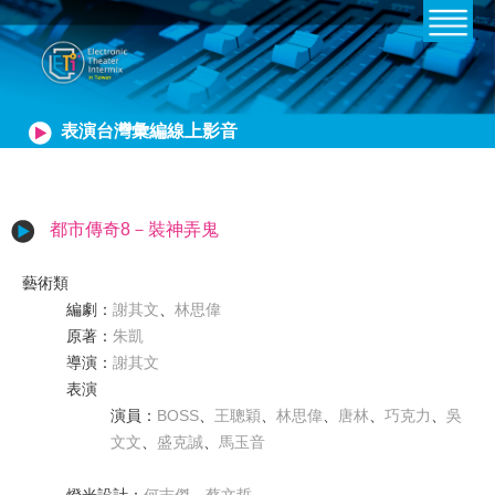
表演台灣彙編線上影音
都市傳奇8－裝神弄鬼
藝術類
編劇
：
謝其文
、
林思偉
原著
：
朱凱
導演
：
謝其文
表演
演員
：
BOSS
、
王聰穎
、
林思偉
、
唐林
、
巧克力
、
吳
文文
、
盛克誠
、
馬玉音