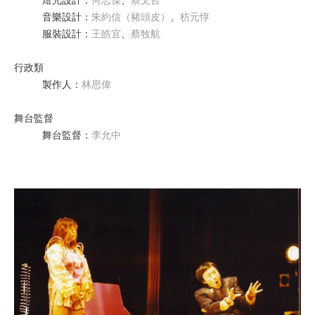
燈光設計
：
何志傑
、
蔡文哲
音樂設計
：
朱約信（豬頭皮）
、
枋元惇
服裝設計
：
王皓宜
、
蔡牧航
行政類
製作人
：
林思偉
舞台監督
舞台監督
：
李允中