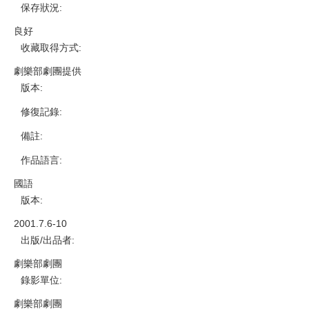
保存狀況
:
良好
收藏取得方式
:
劇樂部劇團提供
版本
:
修復記錄
:
備註
:
作品語言
:
國語
版本
:
2001.7.6-10
出版/出品者
:
劇樂部劇團
錄影單位
:
劇樂部劇團