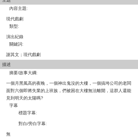
主題
內容主題
:
現代戲劇
類型
:
演出紀錄
關鍵詞
:
謝其文；現代戲劇
描述
摘要/故事大綱
:
一個月黑風高的夜晚，一個神出鬼沒的大樓，一個搞垮公司的老闆
面對六個即將失業的上班族，們被困在大樓無法離開，這群人還能
見到明天的太陽嗎?
字幕
標題字幕
:
對白/旁白字幕
:
無