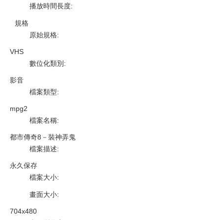
播放時間長度
:
規格
原始規格
:
VHS
數位化類別
:
影音
檔案類型
:
mpg2
檔案名稱
:
都市傳奇8－裝神弄鬼
檔案描述
:
永久保存
檔案大小
:
畫面大小
:
704x480