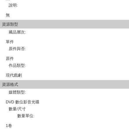
說明
:
無
資源類型
藏品層次
:
單件
原件與否
:
原件
作品類型
:
現代戲劇
資源格式
媒體類型
:
DVD 數位影音光碟
數量/尺寸
數量單位
:
1卷