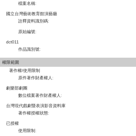
檔案名稱
:
國立台灣藝術教育館演藝廳
詮釋資料識別碼
:
原始編號
:
dct011
作品識別號
:
權限範圍
著作權/使用限制
原件著作財產權人
:
劇樂部劇團
數位檔案著作財產權人
:
台灣現代戲劇暨表演影音資料庫
著作權授權狀態
:
已授權
使用限制
: