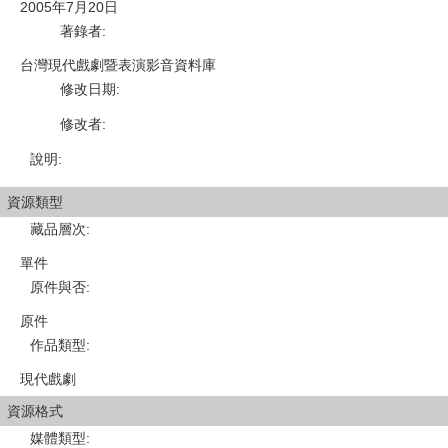
2005年7月20日
著錄者
:
台灣現代戲劇暨表演影音資料庫
修改日期
:
修改者
:
說明
:
資源類型
藏品層次
:
單件
原件與否
:
原件
作品類型
:
現代戲劇
資源格式
媒體類型
: