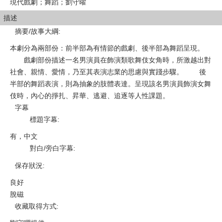
現代戲劇；舞蹈；劉守曜
描述
摘要/故事大綱
:
本劇分為兩部份：前半部為有情節的戲劇、後半部為舞蹈呈現。
戲劇部份描述一名男演員在飾演類歌舞伎女角時，所激越出對
社會、親情、愛情，乃至其表演志業的思慮與實踐步驟。 後
半部的舞蹈表演，則為抽象的肢體表達。呈現該名男演員飾演女舞
伎時，內心的掙扎、昇華、逃避、追逐等人性課題。
字幕
標題字幕
:
有，中文
對白/旁白字幕
:
保存狀況
:
良好
脫磁
收藏取得方式
: