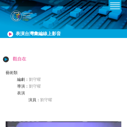
表演台灣彙編線上影音
觀自在
藝術類
編劇
：
劉守曜
導演
：
劉守曜
表演
演員
：
劉守曜