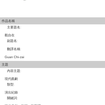
作品名稱
主要題名
:
觀自在
副題名
:
翻譯名稱
:
Guan Chi-zai
主題
內容主題
:
現代戲劇
類型
:
演出紀錄
關鍵詞
: