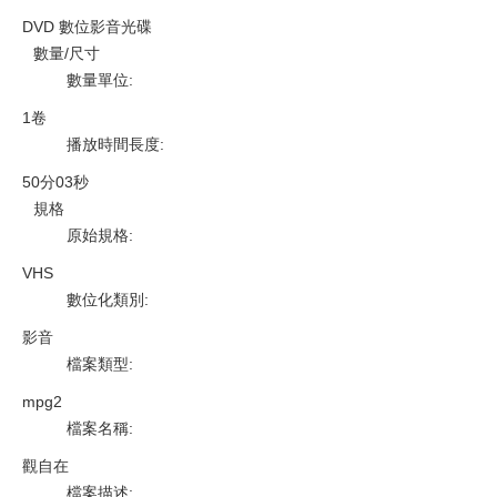
DVD 數位影音光碟
數量/尺寸
數量單位
:
1卷
播放時間長度
:
50分03秒
規格
原始規格
:
VHS
數位化類別
:
影音
檔案類型
:
mpg2
檔案名稱
:
觀自在
檔案描述
: