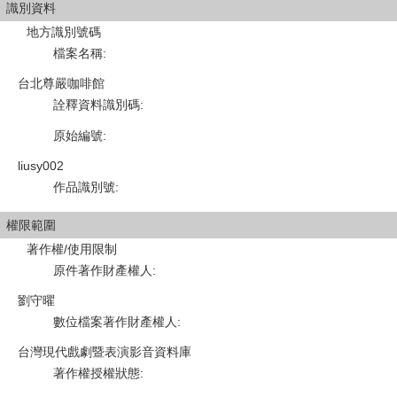
識別資料
地方識別號碼
檔案名稱
:
台北尊嚴咖啡館
詮釋資料識別碼
:
原始編號
:
liusy002
作品識別號
:
權限範圍
著作權/使用限制
原件著作財產權人
:
劉守曜
數位檔案著作財產權人
:
台灣現代戲劇暨表演影音資料庫
著作權授權狀態
: