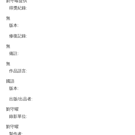
劉守曜提供
得獎紀錄
:
無
版本
:
修復記錄
:
無
備註
:
無
作品語言
:
國語
版本
:
出版/出品者
:
劉守曜
錄影單位
:
劉守曜
製作者
: