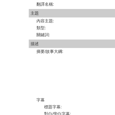
翻譯名稱
:
主題
內容主題
:
類型
:
關鍵詞
:
描述
摘要/故事大綱
:
字幕
標題字幕
:
對白/旁白字幕
: