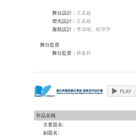
舞台設計
：
王孟超
燈光設計
：
王孟超
服裝設計
：
李淑瑜
、
靳萍萍
舞台監督
舞台監督
：
林嘉莉
作品名稱
主要題名
:
副題名
: