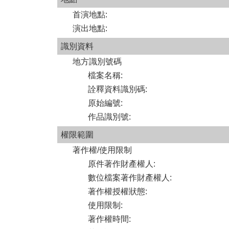
首演地點
:
演出地點
:
識別資料
地方識別號碼
檔案名稱
:
詮釋資料識別碼
:
原始編號
:
作品識別號
:
權限範圍
著作權/使用限制
原件著作財產權人
:
數位檔案著作財產權人
:
著作權授權狀態
:
使用限制
:
著作權時間
: