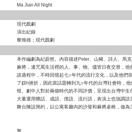
Ma Jian All Night
現代戲劇
演出紀錄
黎煥雄；現代戲劇
本作編劇為紀蔚然。內容描述Peter、山豬、詩人、
麻將，邊咒罵生活裡的人、事、物。儘管日夜交替，他
談過程中，不時回憶起七○年代的流行文化，以及他們
了釵h挫折，因此當話題轉到九○年代的台灣社會時，
恨。劇中人對於兩個時代的不同評價，呈現出台灣中生
大量運用髒話、成語、俚語、流行語，表演上也強調語
舞台陳設簡約，以公寓客廳內的沙發和麻將桌椅，做為
無