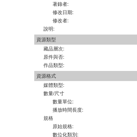
著錄者
:
修改日期
:
修改者
:
說明
:
資源類型
藏品層次
:
原件與否
:
作品類型
:
資源格式
媒體類型
:
數量/尺寸
數量單位
:
播放時間長度
:
規格
原始規格
:
數位化類別
: