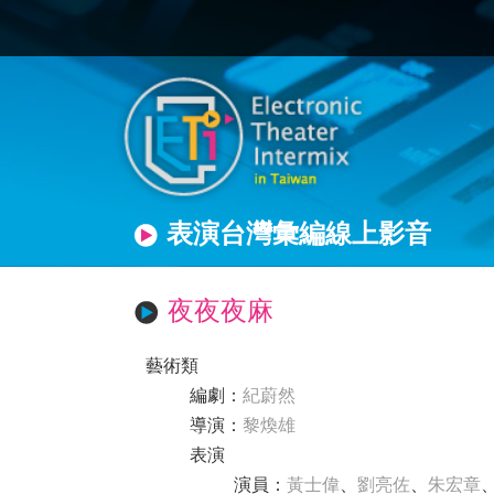
表演台灣彙編線上影音
夜夜夜麻
藝術類
編劇
：
紀蔚然
導演
：
黎煥雄
表演
演員
：
黃士偉
、
劉亮佐
、
朱宏章