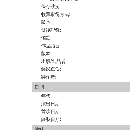
保存狀況
:
收藏取得方式
:
版本
:
修復記錄
:
備註
:
作品語言
:
版本
:
出版/出品者
:
錄影單位
:
製作者
:
日期
年代
:
演出日期
:
首演日期
:
錄製日期
:
地點