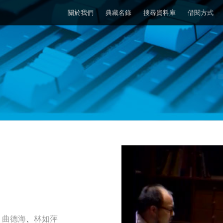
關於我們
典藏名錄
搜尋資料庫
借閱方式
、
曲德海
、
林如萍