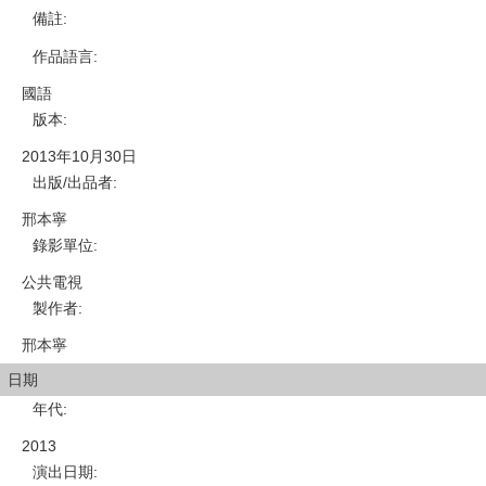
備註
:
作品語言
:
國語
版本
:
2013年10月30日
出版/出品者
:
邢本寧
錄影單位
:
公共電視
製作者
:
邢本寧
日期
年代
:
2013
演出日期
: