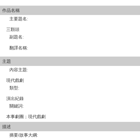
作品名稱
主要題名
:
三顆頭
副題名
:
翻譯名稱
:
主題
內容主題
:
現代戲劇
類型
:
演出紀錄
關鍵詞
:
本事劇團；現代戲劇
描述
摘要/故事大綱
: