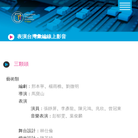
表演台灣彙編線上影音
三顆頭
藝術類
編劇
：
邢本寧
、
楊雨樵
、
劉微明
導演
：
馬寶山
表演
演員
：
張靜屏
、
李彥龍
、
陳元鴻
、
兆欣
、
曾冠東
音樂表演
：
彭郁雯
、
葉俊麟
舞台設計
：
林仕倫