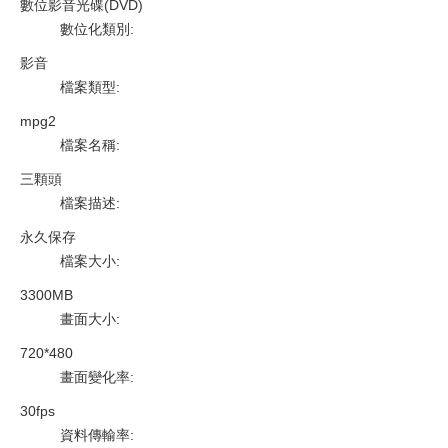
數位影音光碟(DVD)
數位化類別
:
影音
檔案類型
:
mpg2
檔案名稱
:
三顆頭
檔案描述
:
永久保存
檔案大小
:
3300MB
畫面大小
:
720*480
畫面變化率
:
30fps
資料傳輸率
: