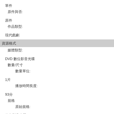
單件
原件與否
:
原件
作品類型
:
現代戲劇
資源格式
媒體類型
:
DVD 數位影音光碟
數量/尺寸
數量單位
:
1片
播放時間長度
:
93分
規格
原始規格
: