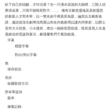
砍下自己的頭顱，才叫活著？在一只沸水滾滾的大鍋裡，三顆人頭
乘浪追逐，只恨不能咬死對方……。 擁有京劇老靈魂及原創靈思
的新新人才邢本寧，以一雙名劍干將莫邪為題，編寫出京劇新食
譜，邀請資深京劇導演馬寶山和名作曲家周以謙共同掌廚，以爵士
音符大火煎熬、小火慢焙，煮出一鍋絕世恩怨湯，嘻笑直視人生進
退維谷的荒誕與蒼涼，劇場饕客們千萬別錯過。
字幕
標題字幕
:
對白/旁白字幕
:
無
保存狀況
:
良好
收藏取得方式
:
邢本寧提供
版本
:
修復記錄
: