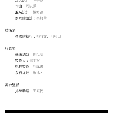
燈光設計
：
陳芓錂
作曲
：
周以謙
服裝設計
：
楊妤德
多媒體設計
：
吳於華
技術類
多媒體執行
：
鄭雅文
、
邢智田
行政類
藝術總監
：
周以謙
製作人
：
邢本寧
執行製作
：
許珮書
票務經理
：
朱逸凡
舞台監督
排練助理
：
王庭悅