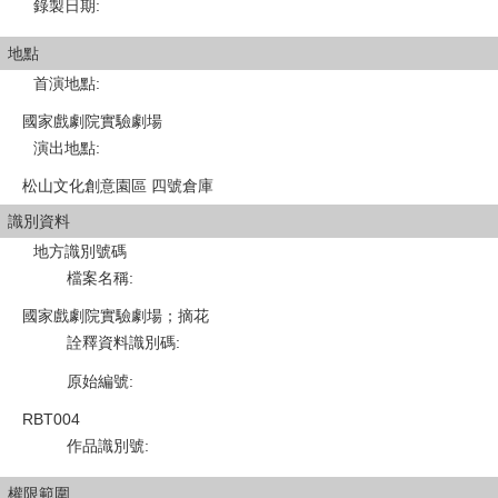
錄製日期
:
地點
首演地點
:
國家戲劇院實驗劇場
演出地點
:
松山文化創意園區 四號倉庫
識別資料
地方識別號碼
檔案名稱
:
國家戲劇院實驗劇場；摘花
詮釋資料識別碼
:
原始編號
:
RBT004
作品識別號
:
權限範圍