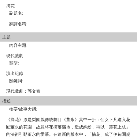
摘花
副題名
:
翻譯名稱
:
主題
內容主題
:
現代戲劇
類型
:
演出紀錄
關鍵詞
:
現代戲劇；郭文泰
描述
摘要/故事大綱
:
《摘花》原是梨園戲傳統劇目《董永》其中一折：仙女下凡進入花
匠董永的花園，故意將花摘落滿地，造成糾紛，再以「落花上枝」
的法術引動董永的愛慕。在這新的版本中，「摘花」成了伊甸園崩