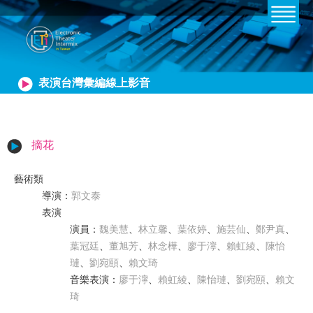
表演台灣彙編線上影音
摘花
藝術類
導演
：
郭文泰
表演
演員
：
魏美慧
、
林立馨
、
葉依婷
、
施芸仙
、
鄭尹真
、
葉冠廷
、
董旭芳
、
林念樺
、
廖于濘
、
賴虹綾
、
陳怡
璉
、
劉宛頤
、
賴文琦
音樂表演
：
廖于濘
、
賴虹綾
、
陳怡璉
、
劉宛頤
、
賴文
琦