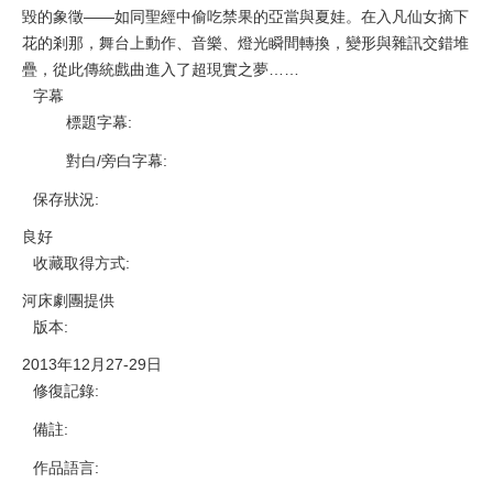
毀的象徵——如同聖經中偷吃禁果的亞當與夏娃。在入凡仙女摘下
花的剎那，舞台上動作、音樂、燈光瞬間轉換，變形與雜訊交錯堆
疊，從此傳統戲曲進入了超現實之夢……
字幕
標題字幕
:
對白/旁白字幕
:
保存狀況
:
良好
收藏取得方式
:
河床劇團提供
版本
:
2013年12月27-29日
修復記錄
:
備註
:
作品語言
: