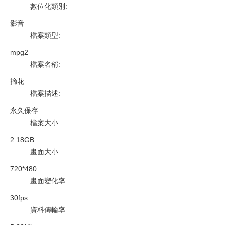
數位化類別
:
影音
檔案類型
:
mpg2
檔案名稱
:
摘花
檔案描述
:
永久保存
檔案大小
:
2.18GB
畫面大小
:
720*480
畫面變化率
:
30fps
資料傳輸率
: