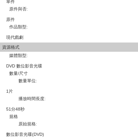
單件
原件與否
:
原件
作品類型
:
現代戲劇
資源格式
媒體類型
:
DVD 數位影音光碟
數量/尺寸
數量單位
:
1片
播放時間長度
:
51分48秒
規格
原始規格
:
數位影音光碟(DVD)