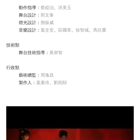
動作指導
：
蔡婭治
、
洪美玉
舞台設計
：
郭文泰
燈光設計
：
鄧振威
音樂設計
：
葉圭安
、
莊國章
、
徐智城
、
馬任重
技術類
舞台技術指導
：
黃昶智
行政類
藝術總監
：
周逸昌
製作人
：
葉素伶
、
劉宛頤