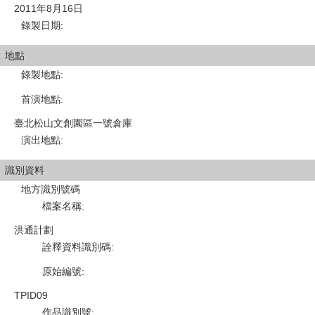
2011年8月16日
錄製日期
:
地點
錄製地點
:
首演地點
:
臺北松山文創園區一號倉庫
演出地點
:
識別資料
地方識別號碼
檔案名稱
:
洪通計劃
詮釋資料識別碼
:
原始編號
:
TPID09
作品識別號
: