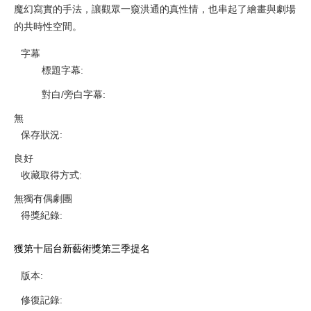
魔幻寫實的手法，讓觀眾一窺洪通的真性情，也串起了繪畫與劇場
的共時性空間。
字幕
標題字幕
:
對白/旁白字幕
:
無
保存狀況
:
良好
收藏取得方式
:
無獨有偶劇團
得獎紀錄
:
獲第十屆台新藝術獎第三季提名
版本
:
修復記錄
: