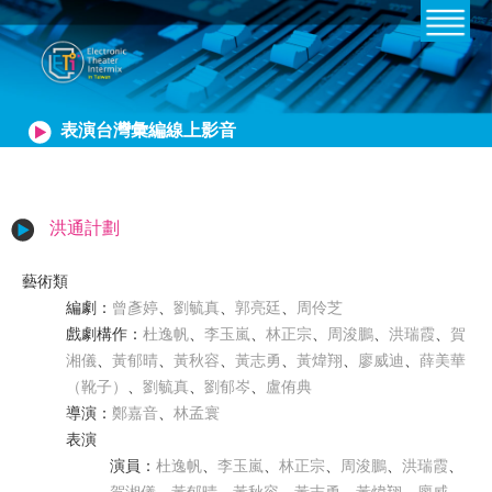
表演台灣彙編線上影音
洪通計劃
藝術類
編劇
：
曾彥婷
、
劉毓真
、
郭亮廷
、
周伶芝
戲劇構作
：
杜逸帆
、
李玉嵐
、
林正宗
、
周浚鵬
、
洪瑞霞
、
賀
湘儀
、
黃郁晴
、
黃秋容
、
黃志勇
、
黃煒翔
、
廖威迪
、
薛美華
（靴子）
、
劉毓真
、
劉郁岑
、
盧侑典
導演
：
鄭嘉音
、
林孟寰
表演
演員
：
杜逸帆
、
李玉嵐
、
林正宗
、
周浚鵬
、
洪瑞霞
、