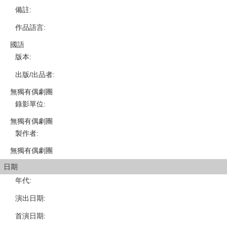
備註
:
作品語言
:
國語
版本
:
出版/出品者
:
無獨有偶劇團
錄影單位
:
無獨有偶劇團
製作者
:
無獨有偶劇團
日期
年代
:
演出日期
:
首演日期
: