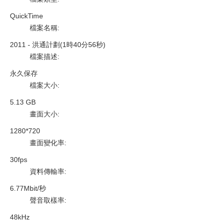
QuickTime
檔案名稱
:
2011 - 洪通計劃(1時40分56秒)
檔案描述
:
永久保存
檔案大小
:
5.13 GB
畫面大小
:
1280*720
畫面變化率
:
30fps
資料傳輸率
:
6.77Mbit/秒
聲音取樣率
:
48kHz