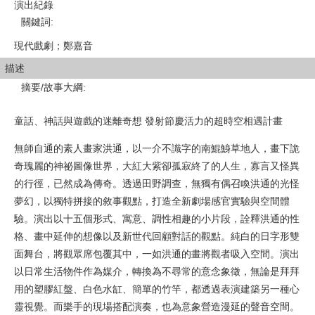
演出紀錄
關鍵詞
:
現代戲劇；鄭嘉音
描述
摘要/故事大綱
:
童話、神話與遊戲的迷離奇想 發射節慶活力的超時空相遇計畫
無師自通的素人畫家洪通，以一介不識字的南鯤鯓草地人，畫下詭
奇瑰麗的神祕圖像世界，大紅大紫卻孤寂終了的人生，寡言又怪異
的行徑，已然成為傳奇。透過田野調查，無獨有偶召喚洪通的光怪
夢幻，以獨特拼接的敘事觀點，打造全新劇場感官實驗與空間體
驗。演出以十五個形式、寓意、調性相趣的小片段，詮釋洪通的性
格、畫中延伸的想像以及新世代回顧對話的觀點。純白的日字形雙
面舞台，將觀眾席包覆其中，一如洪通的畫將觀者吸入空間。演出
以日常生活物件作為媒介，轉換為不尋常的意念象徵，無論是拜拜
用的塑膠紅盤、白色水缸、簡單的竹竿，都透過表演建築另一種心
靈視覺。而樂手的現場搭配演奏，也為意象營造漫延的聲音空間。