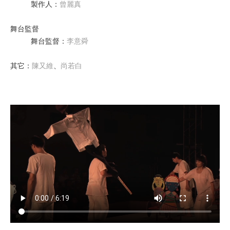
製作人
：
曾麗真
舞台監督
舞台監督
：
李意舜
其它
：
陳又維
、
尚若白