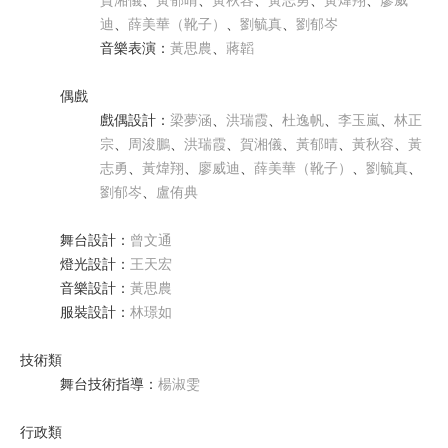
賀湘儀
、
黃郁晴
、
黃秋容
、
黃志勇
、
黃煒翔
、
廖威
迪
、
薛美華（靴子）
、
劉毓真
、
劉郁岑
音樂表演
：
黃思農
、
蔣韜
偶戲
戲偶設計
：
梁夢涵
、
洪瑞霞
、
杜逸帆
、
李玉嵐
、
林正
宗
、
周浚鵬
、
洪瑞霞
、
賀湘儀
、
黃郁晴
、
黃秋容
、
黃
志勇
、
黃煒翔
、
廖威迪
、
薛美華（靴子）
、
劉毓真
、
劉郁岑
、
盧侑典
舞台設計
：
曾文通
燈光設計
：
王天宏
音樂設計
：
黃思農
服裝設計
：
林璟如
技術類
舞台技術指導
：
楊淑雯
行政類