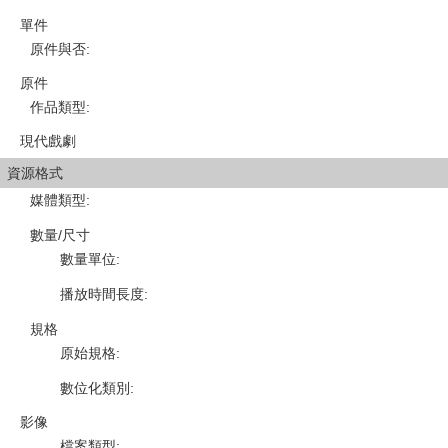
單件
原件與否
:
原件
作品類型
:
現代戲劇
資源格式
媒體類型
:
數量/尺寸
數量單位
:
播放時間長度
:
規格
原始規格
:
數位化類別
:
影像
檔案類型
: