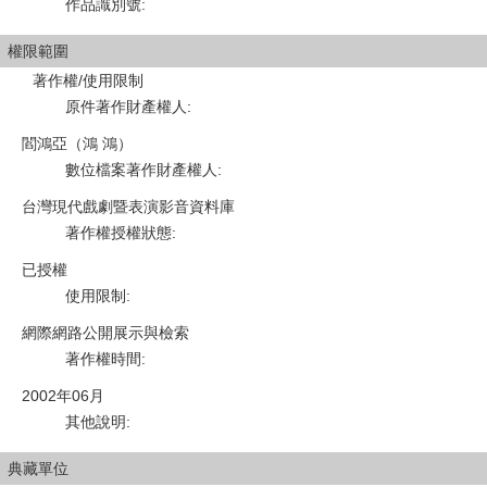
作品識別號
:
權限範圍
著作權/使用限制
原件著作財產權人
:
閻鴻亞（鴻 鴻）
數位檔案著作財產權人
:
台灣現代戲劇暨表演影音資料庫
著作權授權狀態
:
已授權
使用限制
:
網際網路公開展示與檢索
著作權時間
:
2002年06月
其他說明
:
典藏單位