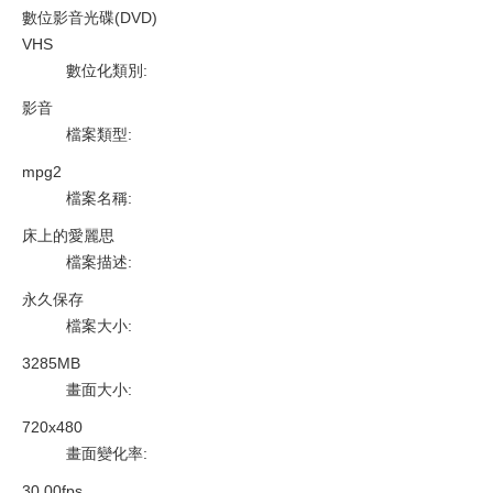
數位影音光碟(DVD)
VHS
數位化類別
:
影音
檔案類型
:
mpg2
檔案名稱
:
床上的愛麗思
檔案描述
:
永久保存
檔案大小
:
3285MB
畫面大小
:
720x480
畫面變化率
:
30.00fps