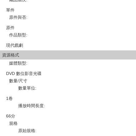
單件
原件與否
:
原件
作品類型
:
現代戲劇
資源格式
媒體類型
:
DVD 數位影音光碟
數量/尺寸
數量單位
:
1卷
播放時間長度
:
66分
規格
原始規格
: