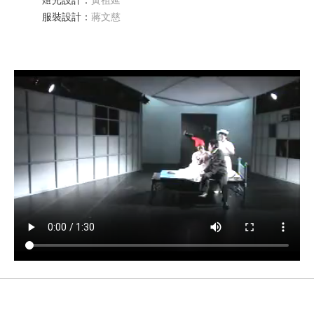
燈光設計
：
黃祖延
服裝設計
：
蔣文慈