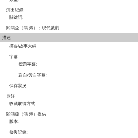
演出紀錄
關鍵詞
:
閻鴻亞（鴻 鴻）；現代戲劇
描述
摘要/故事大綱
:
字幕
標題字幕
:
對白/旁白字幕
:
保存狀況
:
良好
收藏取得方式
:
閻鴻亞（鴻 鴻）提供
版本
:
修復記錄
: