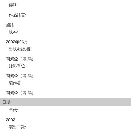
備註
:
作品語言
:
國語
版本
:
2002年06月
出版/出品者
:
閻鴻亞（鴻 鴻）
錄影單位
:
閻鴻亞（鴻 鴻）
製作者
:
閻鴻亞（鴻 鴻）
日期
年代
:
2002
演出日期
: