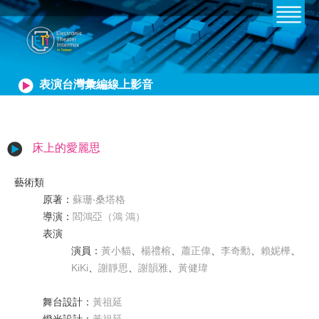
表演台灣彙編線上影音
床上的愛麗思
藝術類
原著
：
蘇珊‧桑塔格
導演
：
閻鴻亞（鴻 鴻）
表演
演員
：
黃小貓
、
楊禮榕
、
蕭正偉
、
李奇勳
、
賴妮樺
、
KiKi
、
謝靜思
、
謝韻雅
、
黃健瑋
舞台設計
：
黃祖延