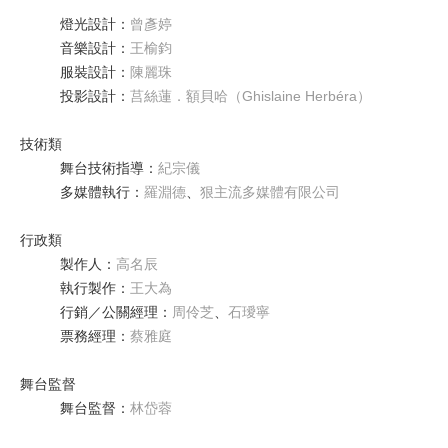
燈光設計
：
曾彥婷
音樂設計
：
王榆鈞
服裝設計
：
陳麗珠
投影設計
：
莒絲蓮．額貝哈（Ghislaine Herbéra）
技術類
舞台技術指導
：
紀宗儀
多媒體執行
：
羅淵德
、
狠主流多媒體有限公司
行政類
製作人
：
高名辰
執行製作
：
王大為
行銷／公關經理
：
周伶芝
、
石璦寧
票務經理
：
蔡雅庭
舞台監督
舞台監督
：
林岱蓉