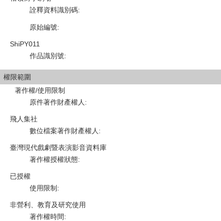
詮釋資料識別碼
:
原始編號
:
ShiPY011
作品識別號
:
權限範圍
著作權/使用限制
原件著作財產權人
:
飛人集社
數位檔案著作財產權人
:
臺灣現代戲劇暨表演影音資料庫
著作權授權狀態
:
已授權
使用限制
:
非營利、教育及研究使用
著作權時間
: