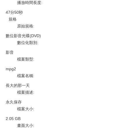
播放時間長度
:
47分50秒
規格
原始規格
:
數位影音光碟(DVD)
數位化類別
:
影音
檔案類型
:
mpg2
檔案名稱
:
長大的那一天
檔案描述
:
永久保存
檔案大小
:
2.05 GB
畫面大小
: