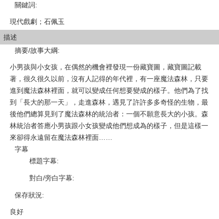
關鍵詞
:
現代戲劇；石佩玉
描述
摘要/故事大綱
:
小男孩與小女孩，在偶然的機會裡發現一份藏寶圖，藏寶圖記載
著，很久很久以前，沒有人記得的年代裡，有一座魔法森林，只要
進到魔法森林裡面，就可以變成任何想要變成的樣子。他們為了找
到「長大的那一天」，走進森林，遇見了許許多多奇怪的生物，最
後他們總算見到了魔法森林的統治者：一個不願意長大的小孩。森
林統治者答應小男孩跟小女孩變成他們想成為的樣子，但是這樣一
來卻得永遠留在魔法森林裡面……
字幕
標題字幕
:
對白/旁白字幕
:
保存狀況
:
良好