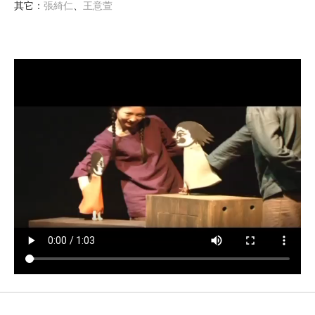
其它
：
張綺仁
、
王意萱