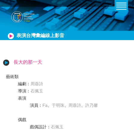
表演台灣彙編線上影音
長大的那一天
藝術類
編劇
：
周蓉詩
導演
：
石佩玉
表演
演員
：
Fa
、
于明珠
、
周蓉詩
、
許乃馨
偶戲
戲偶設計
：
石佩玉