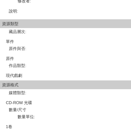
修改者
:
說明
:
資源類型
藏品層次
:
單件
原件與否
:
原件
作品類型
:
現代戲劇
資源格式
媒體類型
:
CD-ROM 光碟
數量/尺寸
數量單位
:
1卷