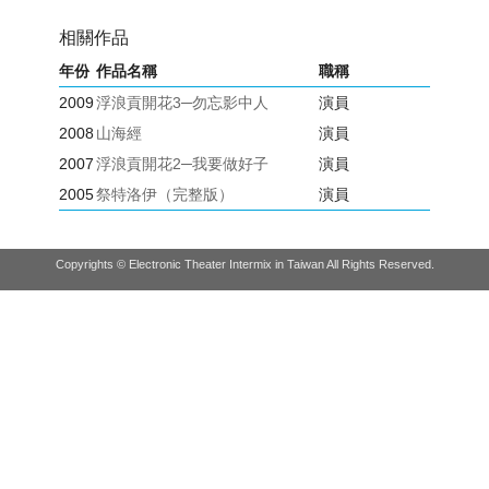
相關作品
年份
作品名稱
職稱
2009
浮浪貢開花3─勿忘影中人
演員
2008
山海經
演員
2007
浮浪貢開花2─我要做好子
演員
2005
祭特洛伊（完整版）
演員
Copyrights © Electronic Theater Intermix in Taiwan All Rights Reserved.