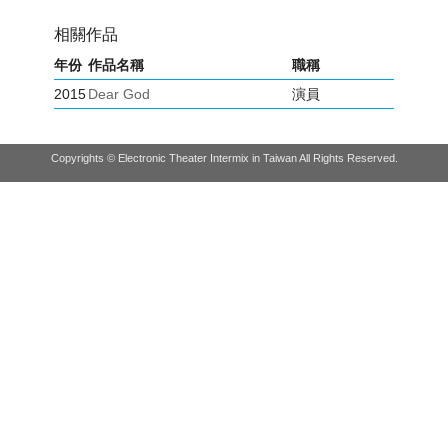
相關作品
年份
作品名稱
職稱
2015
Dear God
演員
Copyrights © Electronic Theater Intermix in Taiwan All Rights Reserved.