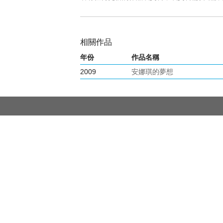
相關作品
年份
作品名稱
2009
安娜琪的夢想