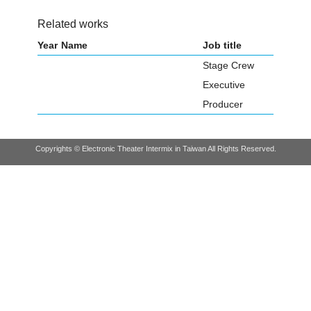
Related works
Year
Name
Job title
Stage Crew
Executive
Producer
Copyrights © Electronic Theater Intermix in Taiwan All Rights Reserved.